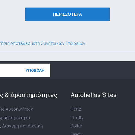
ΠΕΡΙΣΣΌΤΕΡΑ
τήσια Αποτελέσματα Θυγατρικών Εταιρειών
ς & Δραστηριότητες
Autohellas Sites
εις Αυτοκινήτων
Hertz
Δραστηριότητα
Thrifty
 Διανομή και Λιανική
Dollar
Firefly