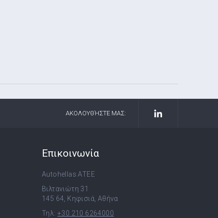
ΑΚΟΛΟΥΘΉΣΤΕ ΜΑΣ:
Επικοινωνία
Autohellas ATEE
Βιλτανιώτη 31
145 64, Κηφισιά, Αθήνα
Τηλ:
+30 210 6264000