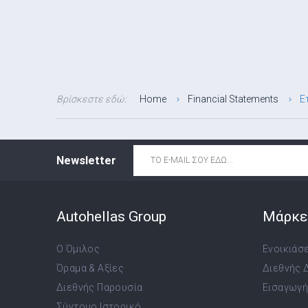
Βρίσκεστε εδώ:
Home
Financial Statements
Ε
Email
*
Newsletter
Autohellas Group
Μάρκε
Ο Όμιλος
Ενοικιάσ
Όραμα & Αξίες
Διεθνής 
Διεθνής Παρουσία
Εισαγωγή,
Σύντομο Ιστορικό