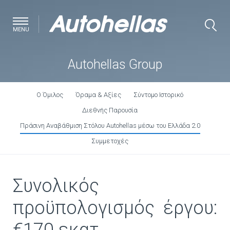
MENU
Autohellas Group
Ο Όμιλος
Όραμα & Αξίες
Σύντομο Ιστορικό
Διεθνής Παρουσία
Πράσινη Αναβάθμιση Στόλου Autohellas μέσω του Ελλάδα 2.0
Συμμετοχές
Συνολικός
προϋπολογισμός έργου: