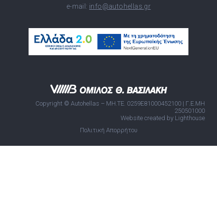
e-mail:
info@autohellas.gr
Copyright © Autohellas – ΜΗ.ΤΕ. 0259E81000452100 | Γ.Ε.ΜΗ
250501000
Website created by Lighthouse
Πολιτική Απορρήτου