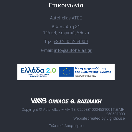
Επικοινωνία
Autohellas ATEE
Βιλτανιώτη 31
145 64, Κηφισιά, Αθήνα
Τηλ:
+30 210 6264000
e-mail:
info@autohellas.gr
Copyright © Autohellas – ΜΗ.ΤΕ. 0259E81000452100 | Γ.Ε.ΜΗ
250501000
Website created by Lighthouse
Πολιτική Απορρήτου