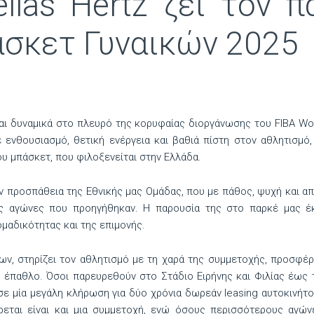
llas Hertz ζει τον 
σκετ Γυναικών 2025
ται δυναμικά στο πλευρό της κορυφαίας διοργάνωσης του FIBA W
 ενθουσιασμό, θετική ενέργεια και βαθιά πίστη στον αθλητισμό,
ου μπάσκετ, που φιλοξενείται στην Ελλάδα.
ν προσπάθεια της Εθνικής μας Ομάδας, που με πάθος, ψυχή και 
ς αγώνες που προηγήθηκαν. Η παρουσία της στο παρκέ μας έ
μαδικότητας και της επιμονής.
ων, στηρίζει τον αθλητισμό με τη χαρά της συμμετοχής, προσφέρ
ό έπαθλο. Όσοι παρευρεθούν στο Στάδιο Ειρήνης και Φιλίας έως τ
σε μία μεγάλη κλήρωση για δύο χρόνια δωρεάν leasing αυτοκινήτου
ρεται είναι και μια συμμετοχή, ενώ όσους περισσότερους αγ