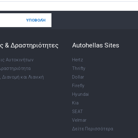
ς & Δραστηριότητες
Autohellas Sites
εις Αυτοκινήτων
Hertz
Δραστηριότητα
Thrifty
 Διανομή και Λιανική
Dollar
Firefly
Hyundai
Kia
SEAT
Velmar
Δείτε Περισσότερα