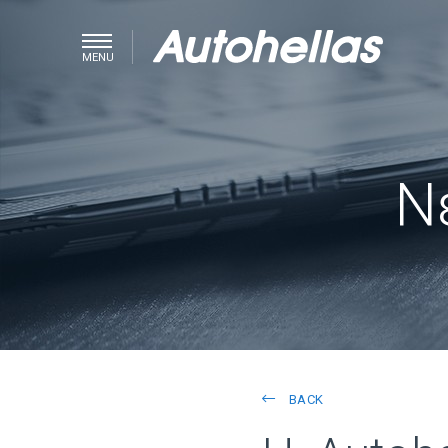
MENU
Ν
BACK