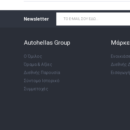
Email
*
Newsletter
Autohellas Group
Μάρκε
Ο Όμιλος
Ενοικιάσ
Όραμα & Αξίες
Διεθνής 
Διεθνής Παρουσία
Εισαγωγή,
Σύντομο Ιστορικό
Συμμετοχές