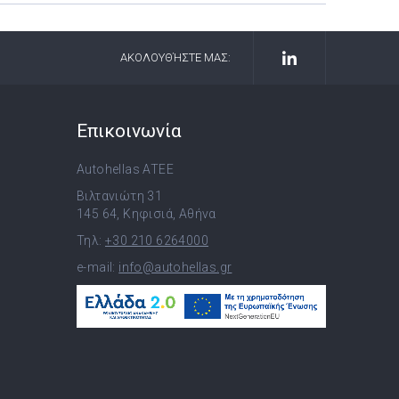
ΑΚΟΛΟΥΘΉΣΤΕ ΜΑΣ:
Επικοινωνία
Autohellas ATEE
Βιλτανιώτη 31
145 64, Κηφισιά, Αθήνα
Τηλ:
+30 210 6264000
e-mail:
info@autohellas.gr