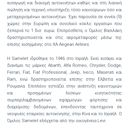
εισαγωγή και διανομή αυτοκινήτων καθώς και στη λιανική
πώληση και τεχνική υποστήριξη τόσο καινούργιων όσο και
μεταχειρισμένων αυτοκινήτων. Έχει παρουσία σε εννέα (9)
χώρες στην Ευρώπη και συνολικό κύκλο εργασιών που
ξεπερνά το 1 δισ. ευρώ. Επιπρόσθετα, ο Όμιλος Βασιλάκη
δραστηριοποιείται και στις αερομεταφορές μέσω της
επίσης εισηγμένης στο ΧΑ Aegean Airlines.
Η Samelet ιδρύθηκε το 1946 στο Ισραήλ. Εκεί εισάγει και
διανέμει τις μάρκες Abarth, Alfa Romeo, Chrysler, Dodge,
Ferrari, Fiat, Fiat Professional, Jeep, Iveco, Maserati και
Ram, ενώ δραστηριοποιείται επίσης στην Ελβετία και
Ρουμανία. Επιπλέον εστιάζει στην ανάπτυξη καινοτομιών
και προηγμένων λύσεων κινητικότητας
συμπεριλαμβανομένων εφαρμογών φόρτισης και
διαχείρισης δεδομένων, επενδύοντας ταυτόχρονα σε
νεοφυείς εταιρείες αυτοκίνησης, στην Κίνα και το Ισραήλ. Ο
Όμιλος Samelet ελέγχεται από την οικογένεια Levi.