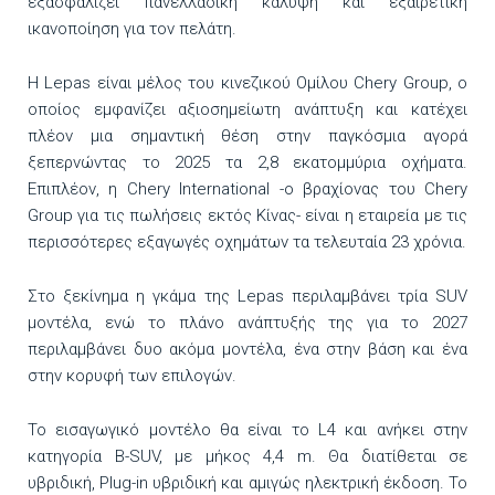
εξασφαλίζει πανελλαδική κάλυψη και εξαιρετική
ικανοποίηση για τον πελάτη.
Η Lepas είναι μέλος του κινεζικού Ομίλου Chery Group, ο
οποίος εμφανίζει αξιοσημείωτη ανάπτυξη και κατέχει
πλέον μια σημαντική θέση στην παγκόσμια αγορά
ξεπερνώντας το 2025 τα 2,8 εκατομμύρια οχήματα.
Επιπλέον, η Chery International -ο βραχίονας του Chery
Group για τις πωλήσεις εκτός Κίνας- είναι η εταιρεία με τις
περισσότερες εξαγωγές οχημάτων τα τελευταία 23 χρόνια.
Στο ξεκίνημα η γκάμα της Lepas περιλαμβάνει τρία SUV
μοντέλα, ενώ το πλάνο ανάπτυξής της για το 2027
περιλαμβάνει δυο ακόμα μοντέλα, ένα στην βάση και ένα
στην κορυφή των επιλογών.
Το εισαγωγικό μοντέλο θα είναι το L4 και ανήκει στην
κατηγορία B-SUV, με μήκος 4,4 m. Θα διατίθεται σε
υβριδική, Plug-in υβριδική και αμιγώς ηλεκτρική έκδοση. Το