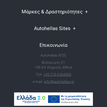
Μάρκες & Δραστηριότητες
Autohellas Sites
Επικοινωνία
Autohellas ATEE
Βιλτανιώτη 31
145 64, Κηφισιά, Αθήνα
Τηλ:
+30 210 6264000
e-mail:
info@autohellas.gr