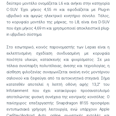
δεύτερο μοντέλο ονομάζεται L6 και ανήκει στην κατηγορία
C-SUV. Έχει μήκος 4,55 m και εφοδιάζεται με Plug-in
υβριδικό και αμιγώς ηλεκτρικό κινητήριο σύνολο. Τέλος,
το κορυφαίο μοντέλο της μάρκας, το L8, είναι ένα D-SUV
που έχει μήκος 4,69 m και χρησιμοποιεί αποκλειστικά plug-
in υβριδικό σύστημα.
Στο εσωτερικό, κοινός παρονομαστής των Lepas είναι η
εκλεπτυσμένη σχεδίαση συνδυασμένη με κορυφαία
ποιότητα υλικών, κατασκευής και φινιρίσματος. Σε μια
τέλεια συνύπαρξη πολυτέλειας, άνεσης και τεχνολογίας, η
αίσθηση φιλοξενίας συναγωνίζεται εκείνη ενός μοντέρνου
σαλονιού και ξεφεύγει από τα αυτοκινητικά στεγανά. Σήμα
κατατεθέν αποτελεί η λεπτή οθόνη αφής 13,2” του
Infotainment που έχει κατακόρυφο προσανατολισμό
αποτελώντας φυσική συνέχεια της κεντρικής κονσόλας. Ο
πανίσχυρος επεξεργαστής Snapdragon 8155 προσφέρει
εντυπωσιακά γρήγορη λειτουργία, ενώ υπάρχουν Apple
CarPlay/Android Auto, online φωνητικές εντολές και