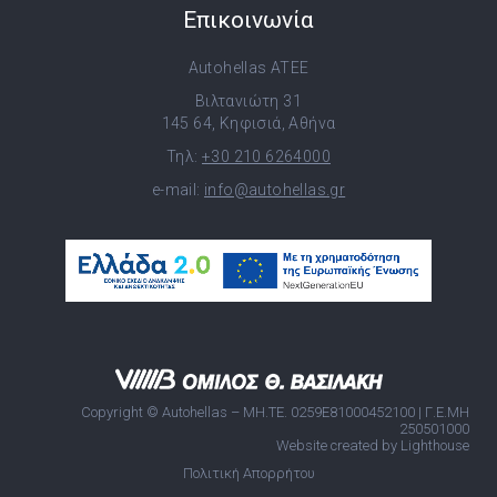
Επικοινωνία
Autohellas ATEE
Βιλτανιώτη 31
145 64, Κηφισιά, Αθήνα
Τηλ:
+30 210 6264000
e-mail:
info@autohellas.gr
Copyright © Autohellas – ΜΗ.ΤΕ. 0259E81000452100 | Γ.Ε.ΜΗ
250501000
Website created by Lighthouse
Πολιτική Απορρήτου