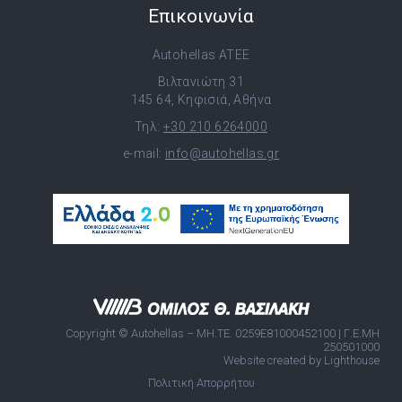
Επικοινωνία
Autohellas ATEE
Βιλτανιώτη 31
145 64, Κηφισιά, Αθήνα
Τηλ:
+30 210 6264000
e-mail:
info@autohellas.gr
Copyright © Autohellas – ΜΗ.ΤΕ. 0259E81000452100 | Γ.Ε.ΜΗ
250501000
Website created by Lighthouse
Πολιτική Απορρήτου