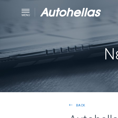
MENU
Ν
BACK