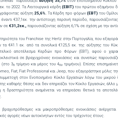
tohellas παρουσιάζει
αύξηση 35,7%
στον Ενοποιημένου Κύκλου 
εκ. το 2022. Τα Λειτουργικά κέρδη
(ΕΒΙΤ)
του πρώτου εξαμήνου 
ταγράφοντας αύξηση
25,6%.
Τα Κέρδη προ φόρων
(ΕBT)
του Ομίλου
έναντι €37,1εκ. την αντίστοιχη περσινή περίοδο, παρουσιάζοντ
αν σε
€31,2εκ.,
παρουσιάζοντας αύξηση 6,1% σε σχέση με την αντί
στηριότητα του Franchise της Hertz στην Πορτογαλία, που εξαγορά
ν τα €41.1 εκ. από τα συνολικά €125,5 εκ. της αύξησης του Κύ
 τελικό αποτέλεσμα Κερδών προ Φόρων (EBT), αφού ο χαρακ
κλειστικά σε βραχυχρόνιες ενοικιάσεις και συνεπώς παρουσιάζ
 (στο 3
τρίμηνο και μέρος του 4
τριμήνου). Επίσης επισημαίνετ
ο
ου
omeo, Fiat, Fiat Professional και Jeep, που εξαγοράστηκε μόλις τ
 συμμετοχή στον Ενοποιημένο Κύκλο Εργασιών λόγω του μικρού δι
 της καθαρής θέσης και δεν επηρεάζει τον Κύκλο Εργασιών, άλλο 
ή η δραστηριότητα αναμένεται να επηρεάσει θετικά τα αποτελ
.
 βραχυπρόθεσμες και μακροπρόθεσμες ενοικιάσεις ανέρχεται
λικές αγορές νέων αυτοκίνητων εντός του τρέχοντος έτους.