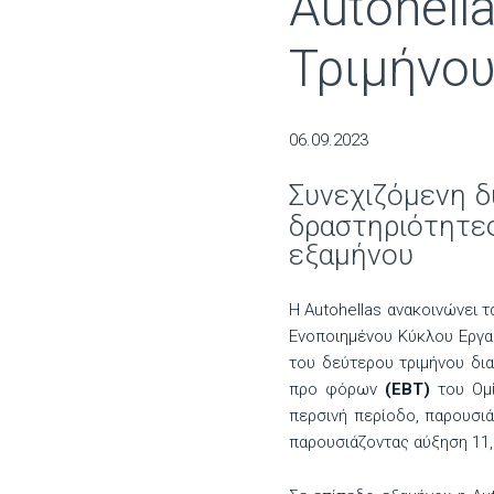
Autohe
Τριμήνου
06.09.2023
Συνεχιζόμενη δ
δραστηριότητε
εξαμήνου
Η Autohellas ανακοινώνει 
Ενοποιημένου Κύκλου Εργα
του δεύτερου τριμήνου δ
προ φόρων
(ΕBT)
του Ομί
περσινή περίοδο, παρουσι
παρουσιάζοντας αύξηση 11,