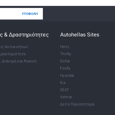
ς & Δραστηριότητες
Autohellas Sites
εις Αυτοκινήτων
Hertz
Δραστηριότητα
Thrifty
 Διανομή και Λιανική
Dollar
Firefly
Hyundai
Kia
SEAT
Velmar
Δείτε Περισσότερα