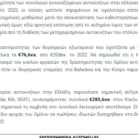
μότητα των συνολικών ενοικιαζόμενων αυτοκινήτων στην ελληνική 
το 2022, οι οποίες ωστόσο παραμένουν σε υψηλότερα επίπ
ακροχρόνιες μισθώσεις μετά την αποκατάσταση των καθυστερήσεων
ντική όμως εδώ αρνητική επίπτωση από το αυξημένο ύψος των επ
ία από τη διάθεση των μεταχειρισμένων αυτοκινήτων του στόλου
ραστηριότητας των θυγατρικών εξωτερικού που σχετίζεται με
ολικά τα
€76,6εκ.
από €29,8εκ. το 2022. Να σημειωθεί ότι η 
ιασμό του κύκλου εργασιών της δραστηριότητας του Ομίλου εκτό
τότε οι θυγατρικές εταιρείες στα Βαλκάνια και την Κύπρο παρο
ορίας αυτοκινήτων στην Ελλάδα, παρουσίασε σημαντική αύξη
ai, KIA, SEAT), συνεισφέροντας συνολικά
€285,6εκ
. στον Κύκλο
 σημαντικά τη συμβολή στο συνολικό λειτουργικό αποτέλεσμα. Εί
ίδιο αγοράς του Ομίλου σε πωλήσεις ιδιωτών διατηρήθηκε στα ί
22.