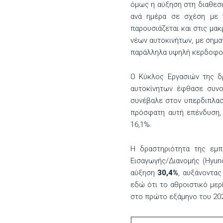
όμως η αύξηση στη διαθεσι
ανά ημέρα σε σχέση με 
παρουσιάζεται και στις μ
νέων αυτοκινήτων, με σημα
παράλληλα υψηλή κερδοφορ
Ο Κύκλος Εργασιών της δ
αυτοκίνητων έφθασε συν
συνέβαλε στον υπερδιπλασ
πρόσφατη αυτή επένδυση, 
16,1%.
Η δραστηριότητα της εμπ
Εισαγωγής/Διανομής (Hyund
αύξηση
30,4%
, αυξάνοντας
εδώ ότι το αθροιστικό μερ
στο πρώτο εξάμηνο του 20