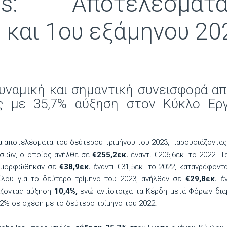
llas: Αποτελέσμ
 και 1ου εξάμηνου 20
υναμική και σημαντική συνεισφορά απ
ς με 35,7% αύξηση στον Κύκλο Ερ
τα αποτελέσματα του δεύτερου τριμήνου του 2023, παρουσιάζοντα
σιών, ο οποίος ανήλθε σε
€255,2εκ.
έναντι €206,6εκ. το 2022. 
ιαμορφώθηκαν σε
€38,9εκ.
έναντι €31,5εκ. το 2022, καταγράφον
λου για το δεύτερο τρίμηνο του 2023, ανήλθαν σε
€29,8εκ.
έν
άζοντας αύξηση
10,4%,
ενώ αντίστοιχα τα Κέρδη μετά Φόρων δ
2% σε σχέση με το δεύτερο τρίμηνο του 2022.