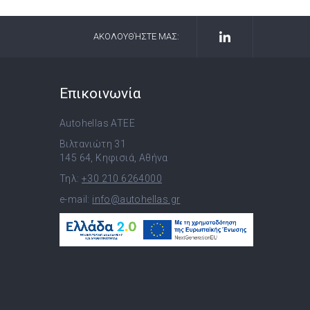
ΑΚΟΛΟΥΘΉΣΤΕ ΜΑΣ:
Επικοινωνία
Autohellas ATEE
Βιλτανιώτη 31
145 64, Κηφισιά, Αθήνα
Τηλ:
+30 210 6264000
e-mail:
info@autohellas.gr