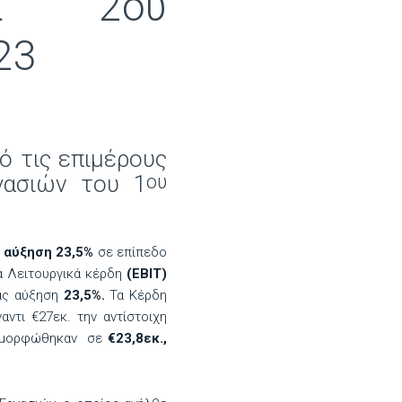
ατα 2ου
23
ό τις επιμέρους
γασιών του 1
ου
ς
αύξηση 23,5%
σε επίπεδο
Τα Λειτουργικά κέρδη
(ΕΒΙΤ)
τας αύξηση
23,5%.
Τα Κέρδη
αντι €27εκ. την αντίστοιχη
ιαμορφώθηκαν σε
€23,8εκ.,