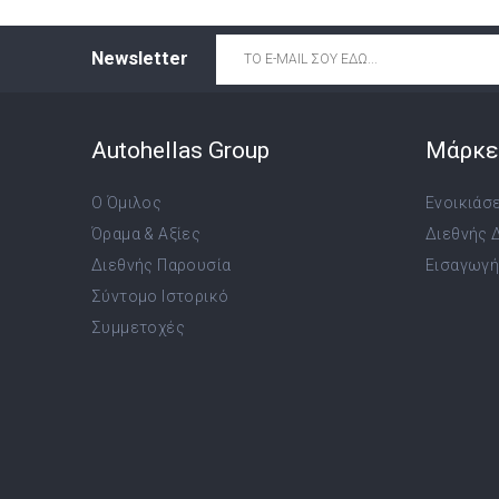
Email
*
Newsletter
Autohellas Group
Μάρκε
Ο Όμιλος
Ενοικιάσ
Όραμα & Αξίες
Διεθνής 
Διεθνής Παρουσία
Εισαγωγή,
Σύντομο Ιστορικό
Συμμετοχές