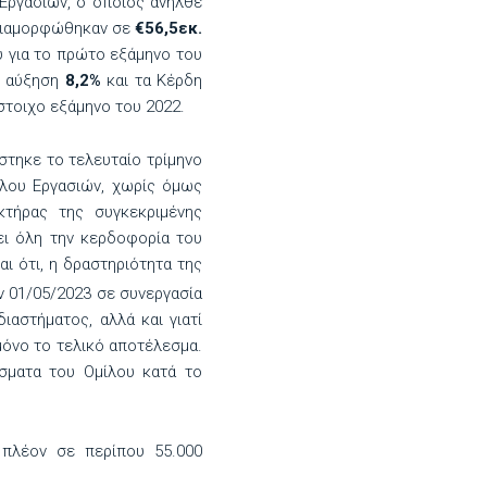
Εργασιών, ο οποίος ανήλθε
διαμορφώθηκαν σε
€56,5εκ.
 για το πρώτο εξάμηνο του
ας αύξηση
8,2%
και τα Κέρδη
στοιχο εξάμηνο του 2022.
στηκε το τελευταίο τρίμηνο
κλου Εργασιών, χωρίς όμως
τήρας της συγκεκριμένης
ει όλη την κερδοφορία του
αι ότι, η δραστηριότητα της
ην 01/05/2023 σε συνεργασία
αστήματος, αλλά και γιατί
μόνο το τελικό αποτέλεσμα.
έσματα του Ομίλου κατά το
 πλέον σε περίπου 55.000