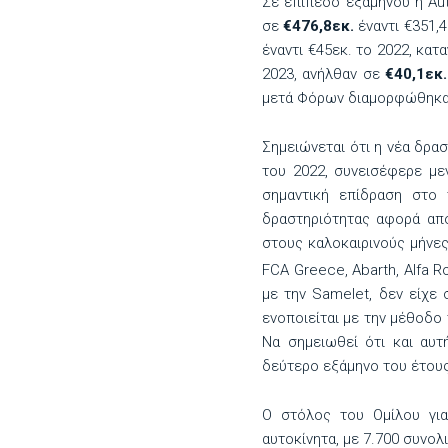
Σε επίπεδο εξαμήνου η Au
σε
€476,8εκ.
έναντι €351,4
έναντι €45εκ. το 2022, κα
2023, ανήλθαν σε
€40,1εκ.
μετά Φόρων διαμορφώθηκ
Σημειώνεται ότι η νέα δρα
του 2022, συνεισέφερε με
σημαντική επίδραση στο
δραστηριότητας αφορά απο
στους καλοκαιρινούς μήνες
FCA Greece, Abarth, Alfa R
με την Samelet, δεν είχε
ενοποιείται με την μέθοδο
Να σημειωθεί ότι και αυτ
δεύτερο εξάμηνο του έτους
Ο στόλος του Ομίλου για
αυτοκίνητα, με 7.700 συνο