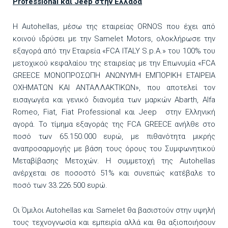
Professional
και
Jeep
στην Ελλάδα
H Autohellas, μέσω της εταιρείας ORNOS που έχει από
κοινού ιδρύσει με την Samelet Motors, ολοκλήρωσε την
εξαγορά από την Εταιρεία «FCA ITALY S.p.A.» του 100% του
μετοχικού κεφαλαίου της εταιρείας με την Επωνυμία «FCA
GREECE ΜΟΝΟΠΡΟΣΩΠΗ ΑΝΩΝΥΜΗ ΕΜΠΟΡΙΚΗ ΕΤΑΙΡΕΙΑ
ΟΧΗΜΑΤΩΝ ΚΑΙ ΑΝΤΑΛΛΑΚΤΙΚΩΝ», που αποτελεί τον
εισαγωγέα και γενικό διανομέα των μαρκών Abarth, Alfa
Romeo, Fiat, Fiat Professional και Jeep στην Ελληνική
αγορά. Το τίμημα εξαγοράς της FCA GREECE ανήλθε στο
ποσό των 65.150.000 ευρώ, με πιθανότητα μικρής
αναπροσαρμογής με βάση τους όρους του Συμφωνητικού
Μεταβίβασης Μετοχών. Η συμμετοχή της Autohellas
ανέρχεται σε ποσοστό 51% και συνεπώς κατέβαλε το
ποσό των 33.226.500 ευρώ.
Οι Όμιλοι Autohellas και Samelet θα βασιστούν στην υψηλή
τους τεχνογνωσία και εμπειρία αλλά και θα αξιοποιήσουν