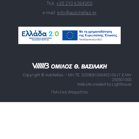
Τηλ:
+30 210 6264000
e-mail:
info@autohellas.gr
Copyright © Autohellas – ΜΗ.ΤΕ. 0259E81000452100 | Γ.Ε.ΜΗ
250501000
Website created by Lighthouse
Πολιτική Απορρήτου