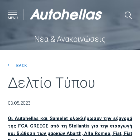
MENU
Νέα & Ανακοινώσεις
BACK
Δελτίο Τύπου
03.05.2023
Οι Autohellas και Samelet ολοκλήρωσαν την εξαγορά
της
FCA
GREECE
από τη
Stellantis
για την εισαγωγή
και διάθεση των μαρκών Abarth, Alfa
Romeo
,
Fiat
,
Fiat