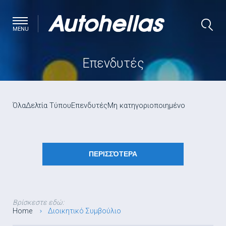
MENU
Επενδυτές
Όλα
Δελτία Τύπου
Επενδυτές
Μη κατηγοριοποιημένο
ΠΕΡΙΣΣΌΤΕΡΑ
Βρίσκεστε εδώ:
Home
Διοικητικό Συμβούλιο