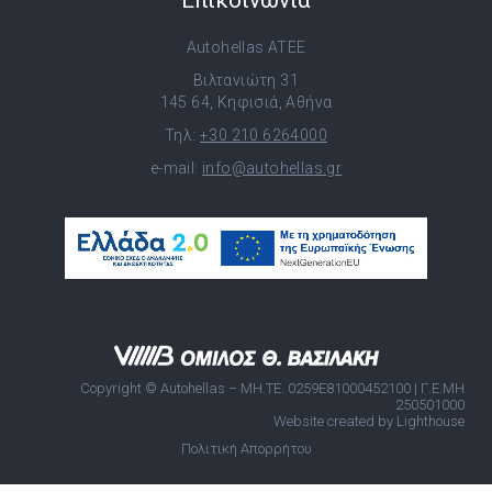
Επικοινωνία
Autohellas ATEE
Βιλτανιώτη 31
145 64, Κηφισιά, Αθήνα
Τηλ:
+30 210 6264000
e-mail:
info@autohellas.gr
Copyright © Autohellas – ΜΗ.ΤΕ. 0259E81000452100 | Γ.Ε.ΜΗ
250501000
Website created by Lighthouse
Πολιτική Απορρήτου