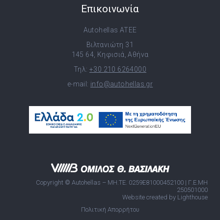
Επικοινωνία
Autohellas ATEE
Βιλτανιώτη 31
145 64, Κηφισιά, Αθήνα
Τηλ:
+30 210 6264000
e-mail:
info@autohellas.gr
Copyright © Autohellas – ΜΗ.ΤΕ. 0259E81000452100 | Γ.Ε.ΜΗ
250501000
Website created by Lighthouse
Πολιτική Απορρήτου