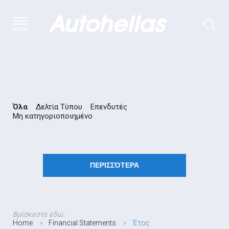
MENU
Όλα
Δελτία Τύπου
Επενδυτές
Μη κατηγοριοποιημένο
ΠΕΡΙΣΣΌΤΕΡΑ
Βρίσκεστε εδώ:
Home
Financial Statements
'Eτος