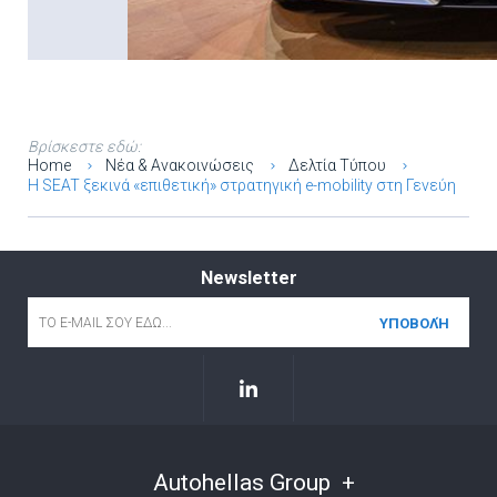
Βρίσκεστε εδώ:
Home
Νέα & Ανακοινώσεις
Δελτία Τύπου
H SEAT ξεκινά «επιθετική» στρατηγική e-mobility στη Γενεύη
Newsletter
Email
*
Autohellas Group