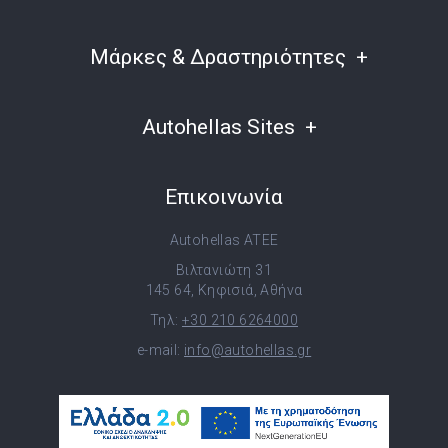
Μάρκες & Δραστηριότητες
Autohellas Sites
Επικοινωνία
Autohellas ATEE
Βιλτανιώτη 31
145 64, Κηφισιά, Αθήνα
Τηλ:
+30 210 6264000
e-mail:
info@autohellas.gr