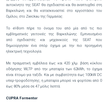
αυτοκίνητο της SEAT θα σχεδιαστεί και θα αναπτυχθεί στη
Βαρκελώνη και θα κατασκευαστεί στο εργοστάσιο του
Ομίλου, στο Zwickau της Γερμανίας.
Το el-Born πήρε το όνομα του από μία από τις πιο
εμβληματικές γειτονιές της Βαρκελώνης. Εμπνευσμένο
από σχεδιαστές και μηχανικούς της SEAT που
δημιούργησαν ένα σπόρ όχημα με την πιο προηγμένη
ηλεκτρική τεχνολογία.
Με πραγματική εμβέλεια έως και 420 χλμ. βάση κύκλου
οδήγησης WLTP από την μπαταρία των 62kWh, το όχημα
είναι έτοιμο για ταξίδι. Και με συμβατότητα έως 100kW DC
υπερ-τροφοδότησης, η μπαταρία μπορεί να φορτίσει από 0
έως 80% μέσα σε 47 μόλις λεπτά.
CUPRA
Formentor