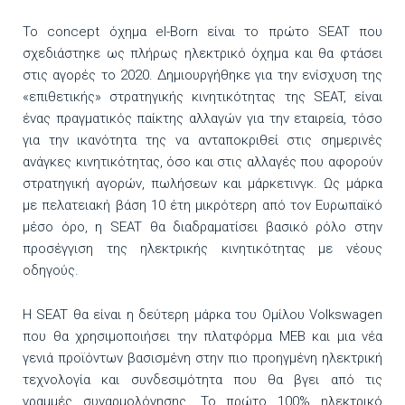
Το concept όχημα el-Born είναι το πρώτο SEAT που
σχεδιάστηκε ως πλήρως ηλεκτρικό όχημα και θα φτάσει
στις αγορές το 2020. Δημιουργήθηκε για την ενίσχυση της
«επιθετικής» στρατηγικής κινητικότητας της SEAT, είναι
ένας πραγματικός παίκτης αλλαγών για την εταιρεία, τόσο
για την ικανότητα της να ανταποκριθεί στις σημερινές
ανάγκες κινητικότητας, όσο και στις αλλαγές που αφορούν
στρατηγική αγορών, πωλήσεων και μάρκετινγκ. Ως μάρκα
με πελατειακή βάση 10 έτη μικρότερη από τον Ευρωπαϊκό
μέσο όρο, η SEAT θα διαδραματίσει βασικό ρόλο στην
προσέγγιση της ηλεκτρικής κινητικότητας με νέους
οδηγούς.
Η SEAT θα είναι η δεύτερη μάρκα του Ομίλου Volkswagen
που θα χρησιμοποιήσει την πλατφόρμα MEB και μια νέα
γενιά προϊόντων βασισμένη στην πιο προηγμένη ηλεκτρική
τεχνολογία και συνδεσιμότητα που θα βγει από τις
γραμμές συναρμολόγησης. Το πρώτο 100% ηλεκτρικό