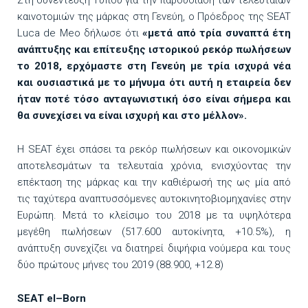
Στη συνέντευξη Τύπου για την παρουσίαση των τελευταίων
καινοτομιών της μάρκας στη Γενεύη, ο Πρόεδρος της SEAT
Luca de Meo δήλωσε ότι
«μετά από τρία συναπτά έτη
ανάπτυξης και επίτευξης ιστορικού ρεκόρ πωλήσεων
το 2018, ερχόμαστε στη Γενεύη με τρία ισχυρά νέα
και ουσιαστικά με το μήνυμα ότι αυτή η εταιρεία δεν
ήταν ποτέ τόσο ανταγωνιστική όσο είναι σήμερα και
θα συνεχίσει να είναι ισχυρή και στο μέλλον».
Η SEAT έχει σπάσει τα ρεκόρ πωλήσεων και οικονομικών
αποτελεσμάτων τα τελευταία χρόνια, ενισχύοντας την
επέκταση της μάρκας και την καθιέρωσή της ως μία από
τις ταχύτερα αναπτυσσόμενες αυτοκινητοβιομηχανίες στην
Ευρώπη. Μετά το κλείσιμο του 2018 με τα υψηλότερα
μεγέθη πωλήσεων (517.600 αυτοκίνητα, +10.5%), η
ανάπτυξη συνεχίζει να διατηρεί διψήφια νούμερα και τους
δύο πρώτους μήνες του 2019 (88.900, +12.8)
SEAT
el
–
Born