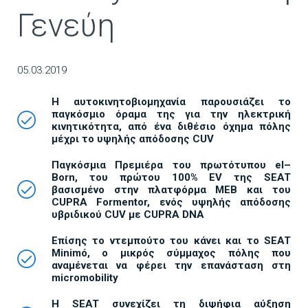
Γενεύη
05.03.2019
Η αυτοκινητοβιομηχανία παρουσιάζει το
παγκόσμιο όραμα της για την ηλεκτρική
κινητικότητα, από ένα διθέσιο όχημα πόλης
μέχρι το υψηλής απόδοσης
CUV
Παγκόσμια Πρεμιέρα του πρωτότυπου
el
–
Born
, του πρώτου 100% Ε
V
της
SEAT
βασισμένο στην πλατφόρμα
MEB
και του
CUPRA
Formentor
, ενός υψηλής απόδοσης
υβριδικού
CUV
με
CUPRA
DNA
Επίσης το ντεμπούτο του κάνει και το
SEAT
Minim
ó
, ο μικρός σύμμαχος πόλης που
αναμένεται να φέρει την επανάσταση στη
micromobility
Η SEAT συνεχίζει τη διψήφια αύξηση