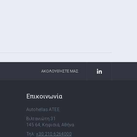
ΑΚΟΛΟΥΘΉΣΤΕ ΜΑΣ:
Επικοινωνία
Autohellas ATEE
Βιλτανιώτη 31
145 64, Κηφισιά, Αθήνα
Τηλ:
+30 210 6264000