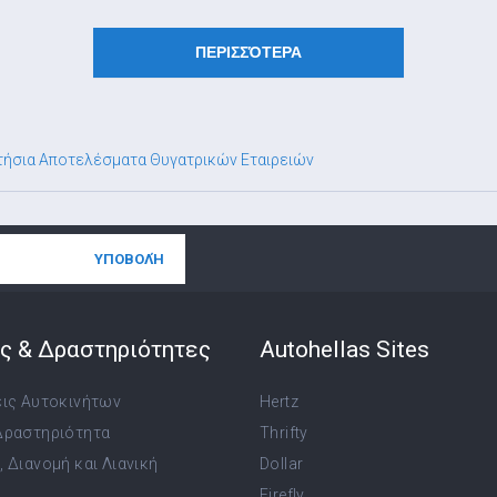
ΠΕΡΙΣΣΌΤΕΡΑ
τήσια Αποτελέσματα Θυγατρικών Εταιρειών
ς & Δραστηριότητες
Autohellas Sites
εις Αυτοκινήτων
Hertz
Δραστηριότητα
Thrifty
 Διανομή και Λιανική
Dollar
Firefly