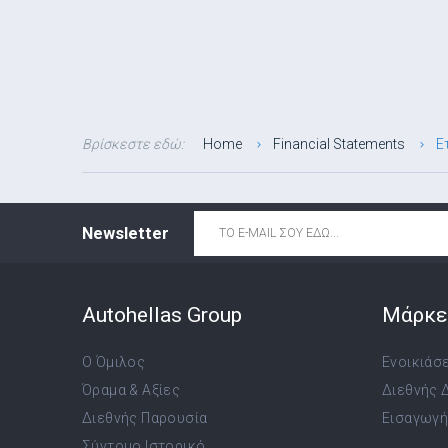
Βρίσκεστε εδώ:
Home
Financial Statements
Ε
Email
*
Newsletter
Autohellas Group
Μάρκε
Ο Όμιλος
Ενοικιάσ
Όραμα & Αξίες
Διεθνής 
Διεθνής Παρουσία
Εισαγωγή,
Σύντομο Ιστορικό