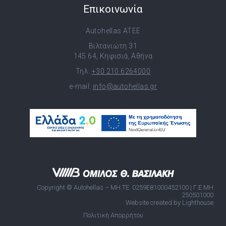
Επικοινωνία
Autohellas ATEE
Βιλτανιώτη 31
145 64, Κηφισιά, Αθήνα
Τηλ:
+30 210 6264000
e-mail:
info@autohellas.gr
Copyright © Autohellas – ΜΗ.ΤΕ. 0259E81000452100 | Γ.Ε.ΜΗ
250501000
Website created by Lighthouse
Πολιτική Απορρήτου