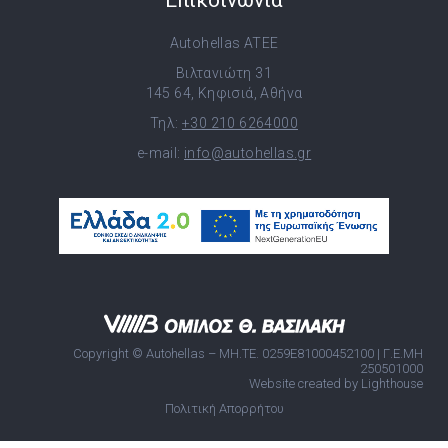
Επικοινωνία
Autohellas ATEE
Βιλτανιώτη 31
145 64, Κηφισιά, Αθήνα
Τηλ:
+30 210 6264000
e-mail:
info@autohellas.gr
Copyright © Autohellas – ΜΗ.ΤΕ. 0259E81000452100 | Γ.Ε.ΜΗ
250501000
Website created by Lighthouse
Πολιτική Απορρήτου