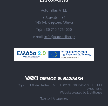
Επικοινωνία
Autohellas ATEE
Βιλτανιώτη 31
145 64, Κηφισιά, Αθήνα
Τηλ:
+30 210 6264000
e-mail:
info@autohellas.gr
Copyright © Autohellas – ΜΗ.ΤΕ. 0259E81000452100 | Γ.Ε.ΜΗ
250501000
Website created by Lighthouse
Πολιτική Απορρήτου