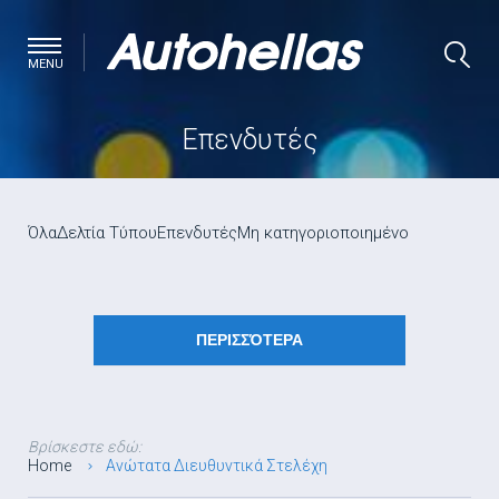
MENU
Επενδυτές
Όλα
Δελτία Τύπου
Επενδυτές
Μη κατηγοριοποιημένο
ΠΕΡΙΣΣΌΤΕΡΑ
Βρίσκεστε εδώ:
Home
Ανώτατα Διευθυντικά Στελέχη