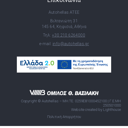
Επικοινωνία
Autohellas ATEE
Βιλτανιώτη 31
145 64, Κηφισιά, Αθήνα
Τηλ:
+30 210 6264000
e-mail:
info@autohellas.gr
Copyright © Autohellas – ΜΗ.ΤΕ. 0259E81000452100 | Γ.Ε.ΜΗ
250501000
Website created by Lighthouse
Πολιτική Απορρήτου