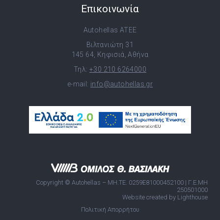
Επικοινωνία
Autohellas ATEE
Βιλτανιώτη 31
145 64, Κηφισιά, Αθήνα
Τηλ:
+30 210 6264000
e-mail:
info@autohellas.gr
Copyright © Autohellas – ΜΗ.ΤΕ. 0259E81000452100 | Γ.Ε.ΜΗ
250501000
Website created by Lighthouse
Πολιτική Απορρήτου