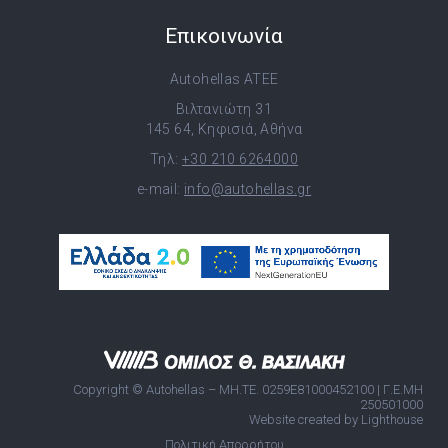
Επικοινωνία
Autohellas ATEE
Βιλτανιώτη 31
145 64, Κηφισιά, Αθήνα
Τηλ:
+30 210 6264000
e-mail:
info@autohellas.gr
Copyright © Autohellas – ΜΗ.ΤΕ. 0259E81000452100 | Γ.Ε.ΜΗ
250501000
Website created by Lighthouse
Πολιτική Απορρήτου