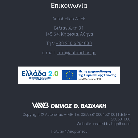
Επικοινωνία
Autohellas ATEE
Βιλτανιώτη 31
145 64, Κηφισιά, Αθήνα
Τηλ:
+30 210 6264000
e-mail:
info@autohellas.gr
Copyright © Autohellas – ΜΗ.ΤΕ. 0259E81000452100 | Γ.Ε.ΜΗ
250501000
Website created by Lighthouse
Πολιτική Απορρήτου