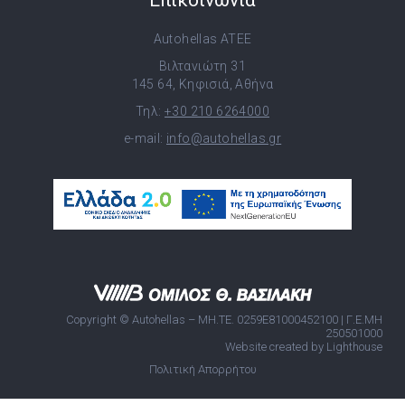
Επικοινωνία
Autohellas ATEE
Βιλτανιώτη 31
145 64, Κηφισιά, Αθήνα
Τηλ:
+30 210 6264000
e-mail:
info@autohellas.gr
Copyright © Autohellas – ΜΗ.ΤΕ. 0259E81000452100 | Γ.Ε.ΜΗ
250501000
Website created by Lighthouse
Πολιτική Απορρήτου