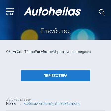
MENU
Επενδυτές
Όλα
Δελτία Τύπου
Επενδυτές
Μη κατηγοριοποιημένο
ΠΕΡΙΣΣΌΤΕΡΑ
Βρίσκεστε εδώ:
Home
Κώδικας Εταιρικής Διακυβέρνησης