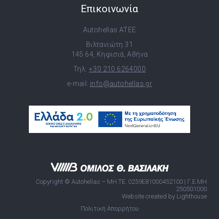
Επικοινωνία
Autohellas ATEE
Βιλτανιώτη 31
145 64, Κηφισιά, Αθήνα
Τηλ:
+30 210 6264000
e-mail:
info@autohellas.gr
Copyright © Autohellas – ΜΗ.ΤΕ. 0259E81000452100 | Γ.Ε.ΜΗ
250501000
Website created by Lighthouse
Πολιτική Απορρήτου