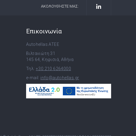
ΑΚΟΛΟΥΘΉΣΤΕ ΜΑΣ:
Επικοινωνία
Autohellas ATEE
Βιλτανιώτη 31
145 64, Κηφισιά, Αθήνα
Τηλ:
+30 210 6264000
e-mail:
info@autohellas.gr