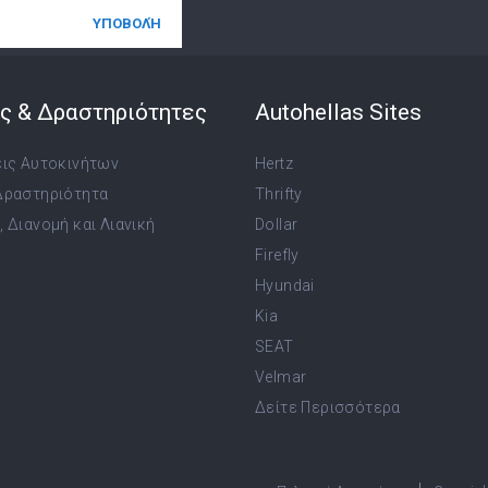
ς & Δραστηριότητες
Autohellas Sites
εις Αυτοκινήτων
Hertz
Δραστηριότητα
Thrifty
 Διανομή και Λιανική
Dollar
Firefly
Hyundai
Kia
SEAT
Velmar
Δείτε Περισσότερα