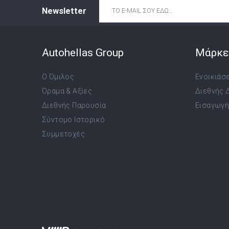
Email
*
Newsletter
Autohellas Group
Μάρκε
Ο Όμιλος
Ενοικιάσ
Όραμα & Αξίες
Διεθνής 
Διεθνής Παρουσία
Εισαγωγή,
Σύντομο Ιστορικό
Συμμετοχές