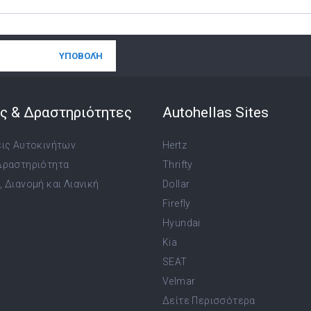
ς & Δραστηριότητες
Autohellas Sites
εις Αυτοκινήτων
Hertz
Δραστηριότητα
Thrifty
 Διανομή και Λιανική
Dollar
Firefly
Hyundai
Kia
SEAT
Velmar
Δείτε Περισσότερα