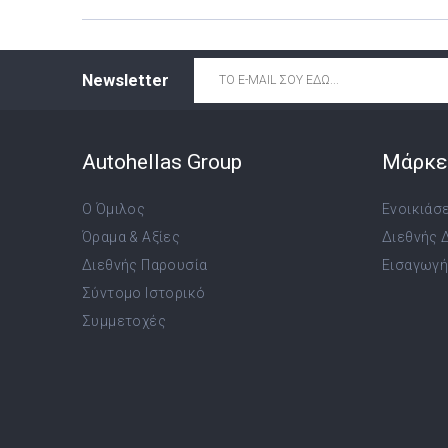
Email
*
Newsletter
Autohellas Group
Μάρκε
Ο Όμιλος
Ενοικιάσ
Όραμα & Αξίες
Διεθνής 
Διεθνής Παρουσία
Εισαγωγή,
Σύντομο Ιστορικό
Συμμετοχές