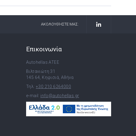
ΑΚΟΛΟΥΘΉΣΤΕ ΜΑΣ:
Επικοινωνία
Autohellas ATEE
Βιλτανιώτη 31
145 64, Κηφισιά, Αθήνα
Τηλ:
+30 210 6264000
e-mail:
info@autohellas.gr