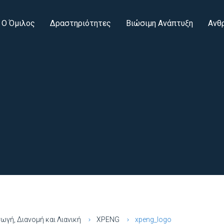
Ο Όμιλος
Δραστηριότητες
Βιώσιμη Ανάπτυξη
Ανθ
ωγή, Διανομή και Λιανική
ΧPENG
xpeng_logo