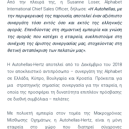
Από την πλευρά της, η Susanne Loser, Alphabet
International Chief Sales Officer, δήλωσε:
«Η Autohellas, με
την περιφερειακή της παρουσία, αποτελεί έναν αξιόπιστο
συνεργάτη τόσο εντός όσο και εκτός της ελληνικής
αγοράς. Επενδύοντας στη σημαντική εμπειρία και γνώση
της αγοράς που κατέχει η εταιρεία, ευελπιστούμε στη
συνέχιση της άριστης συνεργασίας μας, στοχεύοντας στη
θετική ανταπόκριση των πελατών μας».
Η Autohellas-Hertz αποτελεί από το Δεκέμβριο του 2018
τον αποκλειστικό αντιπρόσωπο – συνεργάτη της Alphabet
σε Ελλάδα, Κύπρο, Βουλγαρία και Κροατία. Πρόκειται για
μια στρατηγικής σημασίας συνεργασία για την εταιρεία, η
οποία της προσφέρει τη δυνατότητα επιπλέον πρόσβασης
σε διεθνή συμβόλαια – πελάτες.
Με πολυετή εμπειρία στον τομέα της Μακροχρόνιας
Μίσθωσης Οχημάτων, η Autohellas-Hertz, είναι η μόνη
εταιρεία στο χώρο που διατηρεί σύγχρονες