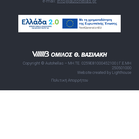
e-mail:
info@autohellas.gr
Copyright © Autohellas – ΜΗ.ΤΕ. 0259E81000452100 | Γ.Ε.ΜΗ
250501000
Website created by Lighthouse
Πολιτική Απορρήτου