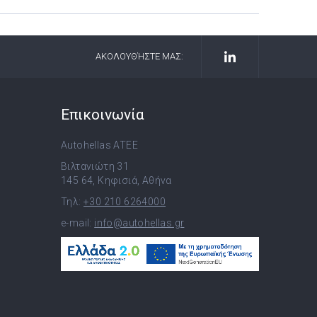
ΑΚΟΛΟΥΘΉΣΤΕ ΜΑΣ:
Επικοινωνία
Autohellas ATEE
Βιλτανιώτη 31
145 64, Κηφισιά, Αθήνα
Τηλ:
+30 210 6264000
e-mail:
info@autohellas.gr