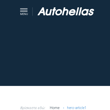
MENU
Βρίσκεστε εδώ:
Home
hero-article1