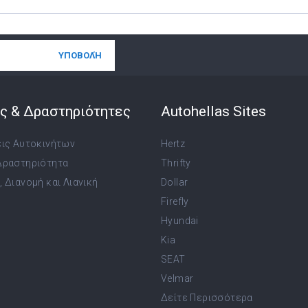
ς & Δραστηριότητες
Autohellas Sites
εις Αυτοκινήτων
Hertz
Δραστηριότητα
Thrifty
 Διανομή και Λιανική
Dollar
Firefly
Hyundai
Kia
SEAT
Velmar
Δείτε Περισσότερα