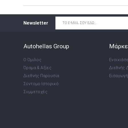
Email
*
Newsletter
Autohellas Group
Μάρκε
Ο Όμιλος
Ενοικιάσ
Όραμα & Αξίες
Διεθνής 
Διεθνής Παρουσία
Εισαγωγή,
Σύντομο Ιστορικό
Συμμετοχές