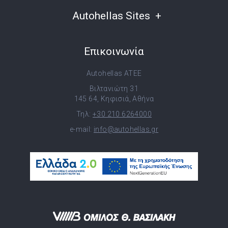
Autohellas Sites
Επικοινωνία
Autohellas ATEE
Βιλτανιώτη 31
145 64, Κηφισιά, Αθήνα
Τηλ:
+30 210 6264000
e-mail:
info@autohellas.gr