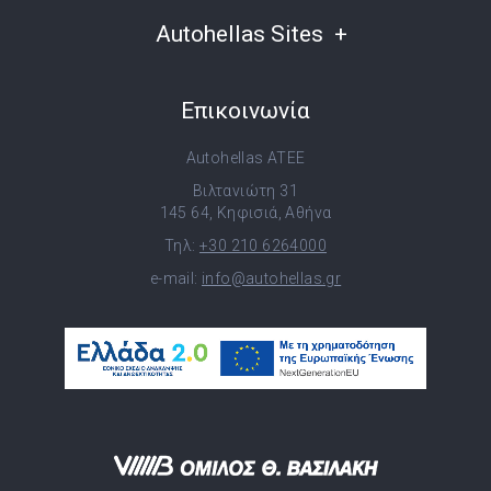
Autohellas Sites
Επικοινωνία
Autohellas ATEE
Βιλτανιώτη 31
145 64, Κηφισιά, Αθήνα
Τηλ:
+30 210 6264000
e-mail:
info@autohellas.gr