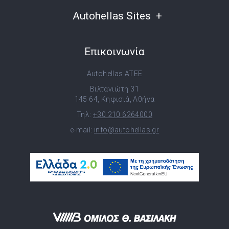
Autohellas Sites
Επικοινωνία
Autohellas ATEE
Βιλτανιώτη 31
145 64, Κηφισιά, Αθήνα
Τηλ:
+30 210 6264000
e-mail:
info@autohellas.gr