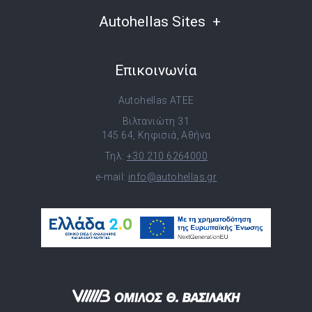
Autohellas Sites
Επικοινωνία
Autohellas ATEE
Βιλτανιώτη 31
145 64, Κηφισιά, Αθήνα
Τηλ:
+30 210 6264000
e-mail:
info@autohellas.gr