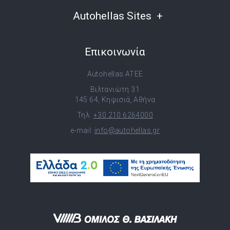
Autohellas Sites
Επικοινωνία
Autohellas ATEE
Βιλτανιώτη 31
145 64, Κηφισιά, Αθήνα
Τηλ:
+30 210 6264000
e-mail:
info@autohellas.gr