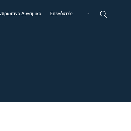
νθρώπινο Δυναμικό
Επενδυτές