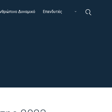
νθρώπινο Δυναμικό
Επενδυτές