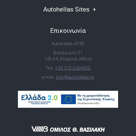
Autohellas Sites
Επικοινωνία
Autohellas ATEE
Βιλτανιώτη 31
145 64, Κηφισιά, Αθήνα
Τηλ:
+30 210 6264000
e-mail:
info@autohellas.gr