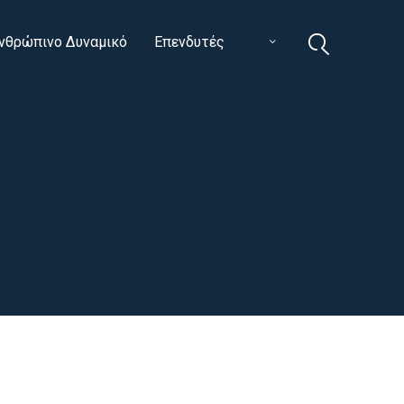
νθρώπινο Δυναμικό
Επενδυτές