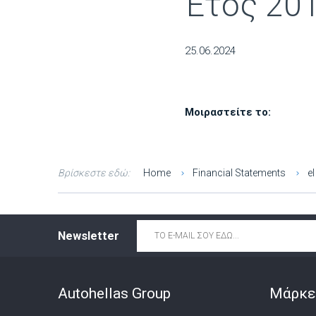
Έτος 20
25.06.2024
Μοιραστείτε το:
Βρίσκεστε εδώ:
Home
Financial Statements
el
Email
*
Newsletter
Autohellas Group
Μάρκε