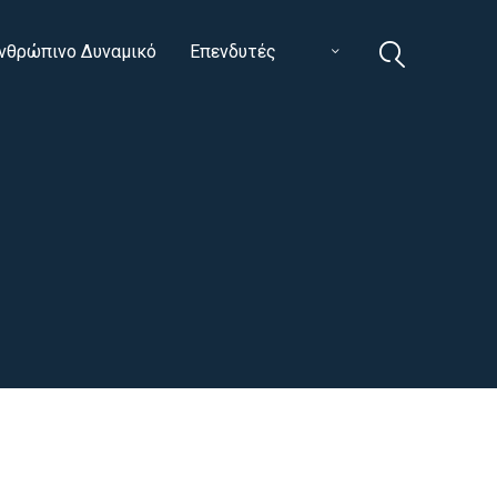
νθρώπινο Δυναμικό
Επενδυτές