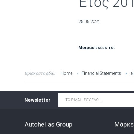
Έτος 20
25.06.2024
Μοιραστείτε το:
Βρίσκεστε εδώ:
Home
Financial Statements
el
Email
*
Newsletter
Autohellas Group
Μάρκε