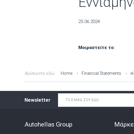
Εννιάμην
25.06.2024
Μοιραστείτε το:
Βρίσκεστε εδώ:
Home
Financial Statements
el
Email
*
Newsletter
Autohellas Group
Μάρκε