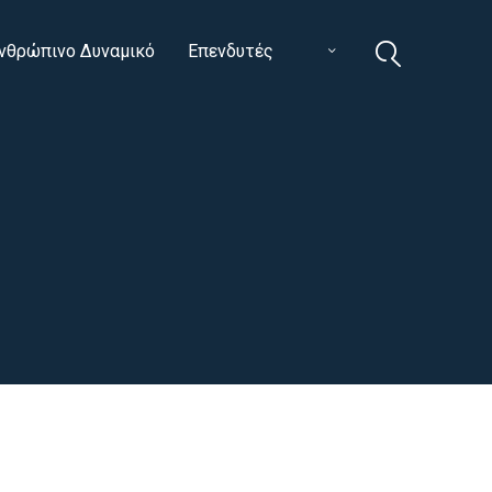
νθρώπινο Δυναμικό
Επενδυτές