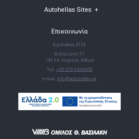
Autohellas Sites
Επικοινωνία
Autohellas ATEE
Βιλτανιώτη 31
145 64, Κηφισιά, Αθήνα
Τηλ:
+30 210 6264000
e-mail:
info@autohellas.gr