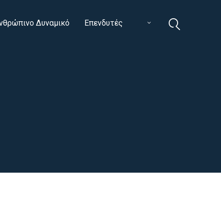
νθρώπινο Δυναμικό
Επενδυτές