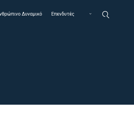
νθρώπινο Δυναμικό
Επενδυτές