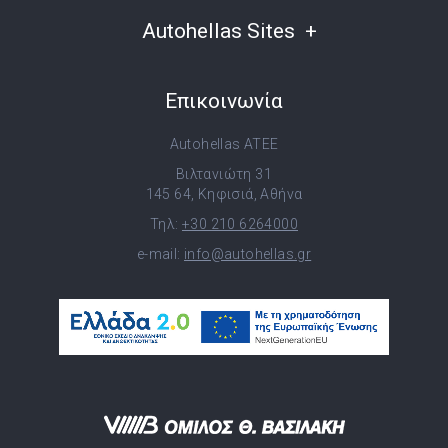
Autohellas Sites
Επικοινωνία
Autohellas ATEE
Βιλτανιώτη 31
145 64, Κηφισιά, Αθήνα
Τηλ:
+30 210 6264000
e-mail:
info@autohellas.gr