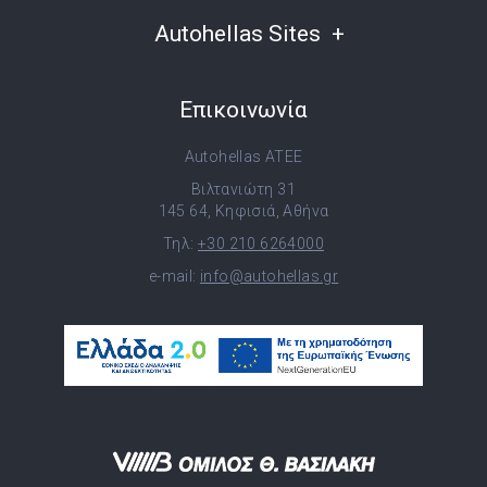
Autohellas Sites
Επικοινωνία
Autohellas ATEE
Βιλτανιώτη 31
145 64, Κηφισιά, Αθήνα
Τηλ:
+30 210 6264000
e-mail:
info@autohellas.gr