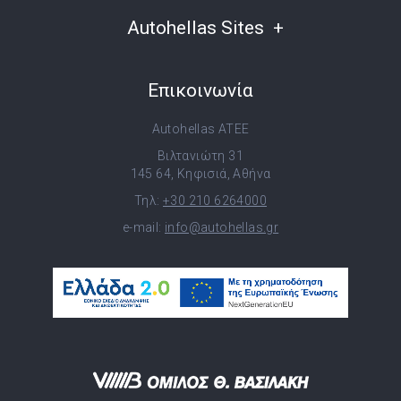
Autohellas Sites
Επικοινωνία
Autohellas ATEE
Βιλτανιώτη 31
145 64, Κηφισιά, Αθήνα
Τηλ:
+30 210 6264000
e-mail:
info@autohellas.gr