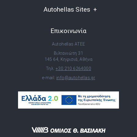
Autohellas Sites
Επικοινωνία
Autohellas ATEE
Βιλτανιώτη 31
145 64, Κηφισιά, Αθήνα
Τηλ:
+30 210 6264000
e-mail:
info@autohellas.gr