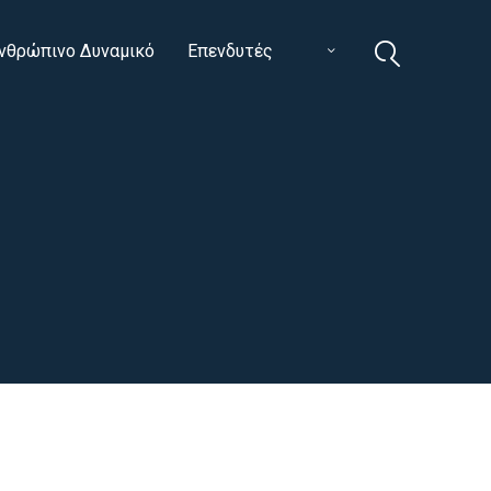
νθρώπινο Δυναμικό
Επενδυτές