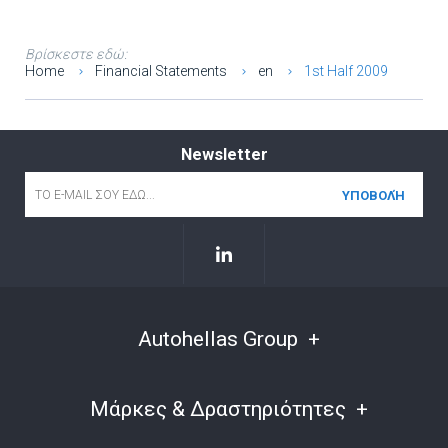
Βρίσκεστε εδώ:
Home
Financial Statements
en
1st Half 2009
Newsletter
Email
*
Autohellas Group
Μάρκες & Δραστηριότητες