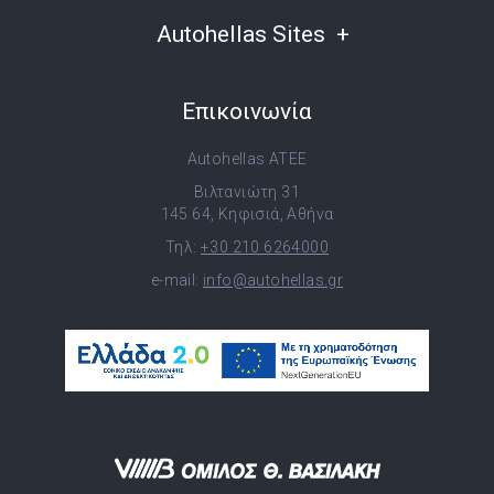
Autohellas Sites
Επικοινωνία
Autohellas ATEE
Βιλτανιώτη 31
145 64, Κηφισιά, Αθήνα
Τηλ:
+30 210 6264000
e-mail:
info@autohellas.gr