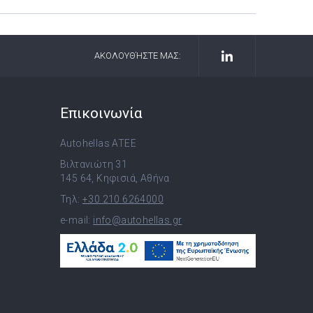
ΑΚΟΛΟΥΘΉΣΤΕ ΜΑΣ:
Επικοινωνία
Autohellas ATEE
Βιλτανιώτη 31
145 64, Κηφισιά, Αθήνα
Τηλ:
+30 210 6264000
e-mail:
info@autohellas.gr