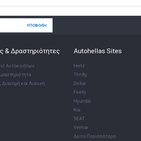
ς & Δραστηριότητες
Autohellas Sites
εις Αυτοκινήτων
Hertz
Δραστηριότητα
Thrifty
 Διανομή και Λιανική
Dollar
Firefly
Hyundai
Kia
SEAT
Velmar
Δείτε Περισσότερα