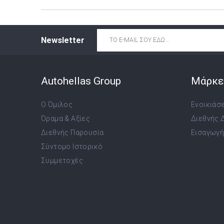
Email
*
Newsletter
Autohellas Group
Μάρκε
Ο Όμιλος
Ενοικιάσ
Όραμα & Αξίες
Διεθνής 
Διεθνής Παρουσία
Εισαγωγή,
Σύντομο Ιστορικό
Συμμετοχές