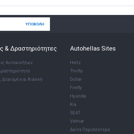
ς & Δραστηριότητες
Autohellas Sites
εις Αυτοκινήτων
Hertz
Δραστηριότητα
Thrifty
 Διανομή και Λιανική
Dollar
Firefly
Hyundai
Kia
SEAT
Velmar
Δείτε Περισσότερα