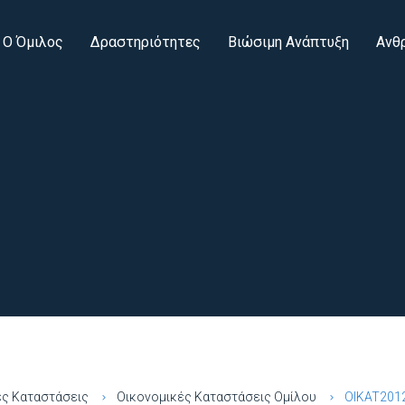
Ο Όμιλος
Δραστηριότητες
Βιώσιμη Ανάπτυξη
Ανθ
ές Καταστάσεις
Οικονομικές Καταστάσεις Ομίλου
OIKAT201