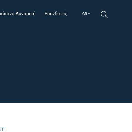
ρώπινο Δυναμικό
Επενδυτές
GR
2T1