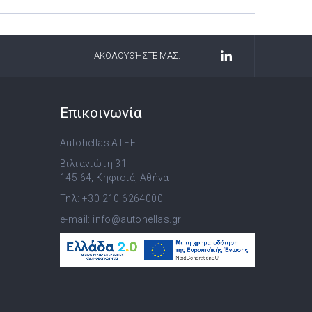
ΑΚΟΛΟΥΘΉΣΤΕ ΜΑΣ:
Επικοινωνία
Autohellas ATEE
Βιλτανιώτη 31
145 64, Κηφισιά, Αθήνα
Τηλ:
+30 210 6264000
e-mail:
info@autohellas.gr