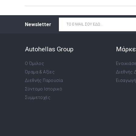
Email
*
Newsletter
Autohellas Group
Μάρκε
Ο Όμιλος
Ενοικιάσ
Όραμα & Αξίες
Διεθνής 
Διεθνής Παρουσία
Εισαγωγή,
Σύντομο Ιστορικό
Συμμετοχές