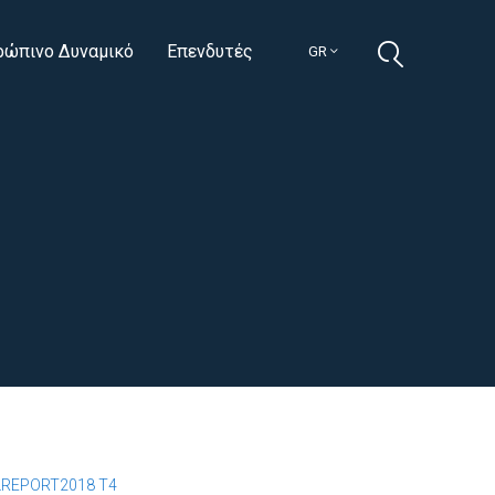
ρώπινο Δυναμικό
Επενδυτές
GR
LREPORT2018 T4