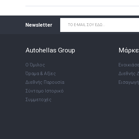
Email
*
Newsletter
Autohellas Group
Μάρκε
Ο Όμιλος
Ενοικιάσ
Όραμα & Αξίες
Διεθνής 
Διεθνής Παρουσία
Εισαγωγή,
Σύντομο Ιστορικό
Συμμετοχές