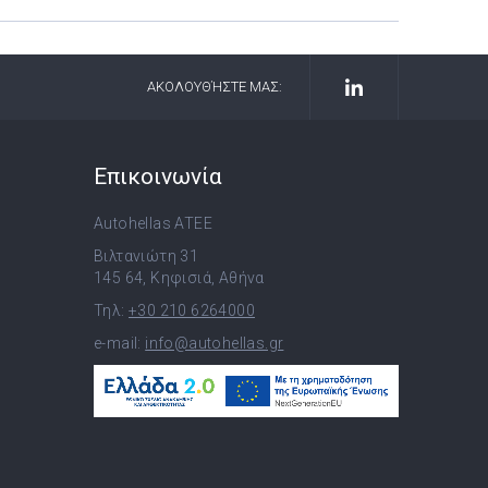
ΑΚΟΛΟΥΘΉΣΤΕ ΜΑΣ:
Επικοινωνία
Autohellas ATEE
Βιλτανιώτη 31
145 64, Κηφισιά, Αθήνα
Τηλ:
+30 210 6264000
e-mail:
info@autohellas.gr