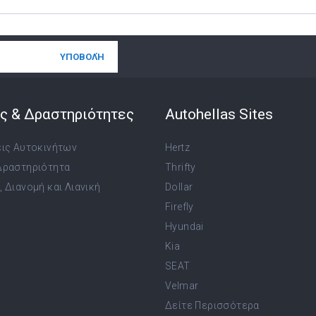
ς & Δραστηριότητες
Autohellas Sites
εις Αυτοκινήτων
Hertz
Δραστηριότητα
Thrifty
 Διανομή και Λιανική
Dollar
Firefly
Hyundai
Kia
SEAT
Velmar
Δείτε Περισσότερα