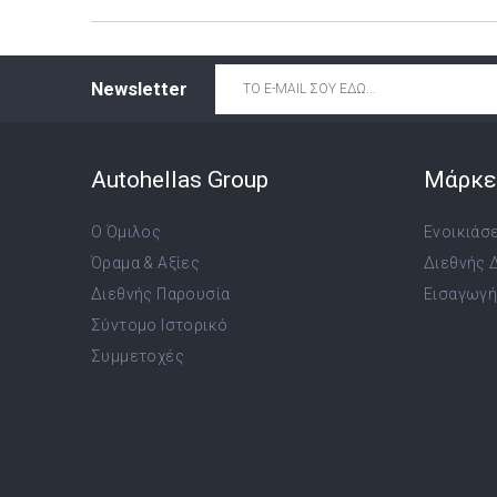
Email
*
Newsletter
Autohellas Group
Μάρκε
Ο Όμιλος
Ενοικιάσ
Όραμα & Αξίες
Διεθνής 
Διεθνής Παρουσία
Εισαγωγή,
Σύντομο Ιστορικό
Συμμετοχές