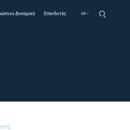
ρώπινο Δυναμικό
Επενδυτές
GR
017T2