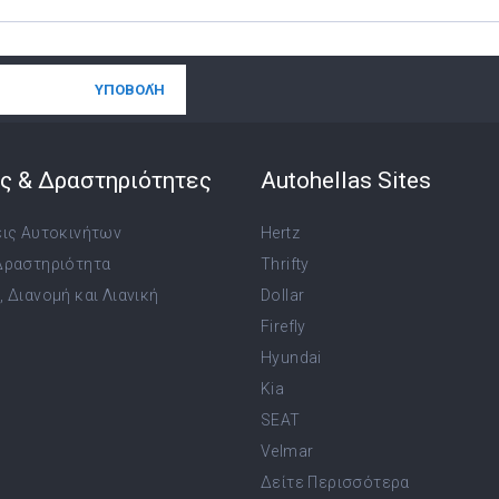
ς & Δραστηριότητες
Autohellas Sites
εις Αυτοκινήτων
Hertz
Δραστηριότητα
Thrifty
 Διανομή και Λιανική
Dollar
Firefly
Hyundai
Kia
SEAT
Velmar
Δείτε Περισσότερα