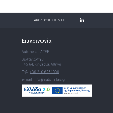
ΑΚΟΛΟΥΘΉΣΤΕ ΜΑΣ:
Επικοινωνία
Autohellas ATEE
Βιλτανιώτη 31
145 64, Κηφισιά, Αθήνα
Τηλ:
+30 210 6264000
e-mail:
info@autohellas.gr